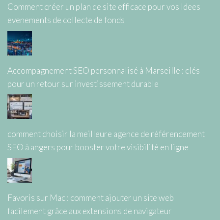
Comment créer un plan de site efficace pour vos Idees
evenements de collecte de fonds
Accompagnement SEO personnalisé à Marseille : clés
pour un retour sur investissement durable
comment choisir la meilleure agence de référencement
SEO à angers pour booster votre visibilité en ligne
Favoris sur Mac : comment ajouter un site web
facilement grâce aux extensions de navigateur