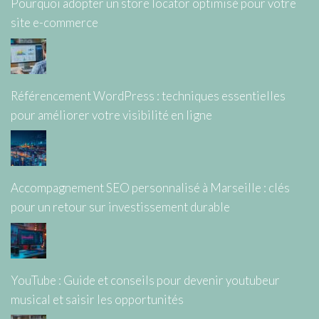
Pourquoi adopter un store locator optimisé pour votre
site e-commerce
Référencement WordPress : techniques essentielles
pour améliorer votre visibilité en ligne
Accompagnement SEO personnalisé à Marseille : clés
pour un retour sur investissement durable
YouTube : Guide et conseils pour devenir youtubeur
musical et saisir les opportunités