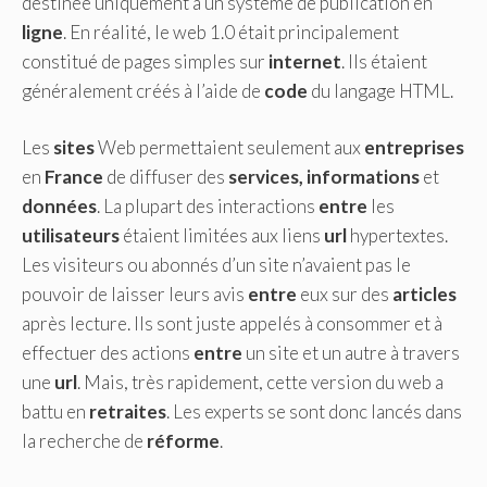
destinée uniquement à un système de publication en
ligne
. En réalité, le web 1.0 était principalement
constitué de pages simples sur
internet
. Ils étaient
généralement créés à l’aide de
code
du langage HTML.
Les
sites
Web permettaient seulement aux
entreprises
en
France
de diffuser des
services, informations
et
données
. La plupart des interactions
entre
les
utilisateurs
étaient limitées aux liens
url
hypertextes.
Les visiteurs ou abonnés d’un site n’avaient pas le
pouvoir de laisser leurs avis
entre
eux sur des
articles
après lecture. Ils sont juste appelés à consommer et à
effectuer des actions
entre
un site et un autre à travers
une
url
. Mais, très rapidement, cette version du web a
battu en
retraites
. Les experts se sont donc lancés dans
la recherche de
réforme
.