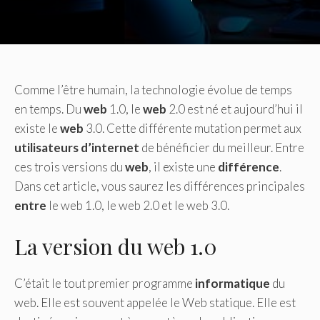
Comme l’être humain, la technologie évolue de temps
en temps. Du
web
1.0, le
web
2.0 est né et aujourd’hui il
existe le
web
3.0. Cette différente mutation permet aux
utilisateurs
d’internet
de bénéficier du meilleur. Entre
ces trois versions du
web
, il existe une
différence
.
Dans cet article, vous saurez les différences principales
entre
le web 1.0, le web 2.0 et le web 3.0.
La version du web 1.0
C’était le tout premier programme
informatique
du
web. Elle est souvent appelée le Web statique. Elle est